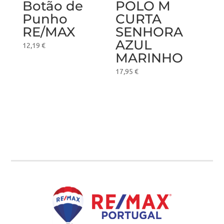
Botão de
POLO M
Punho
CURTA
RE/MAX
SENHORA
AZUL
12,19
€
MARINHO
17,95
€