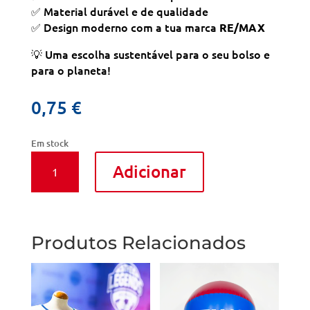
✅ Material durável e de qualidade
✅ Design moderno com a tua marca
RE/MAX
💡 Uma escolha sustentável para o seu bolso e
para o planeta!
0,75
€
Em stock
Quantidade
Adicionar
de
Saco
de
compras
RE/MAX
Produtos Relacionados
Portugal