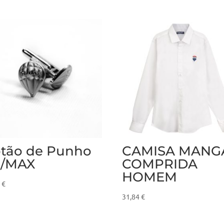
HOMEM
BRANCO
tão de Punho
CAMISA MANG
E/MAX
COMPRIDA
HOMEM
9
€
31,84
€