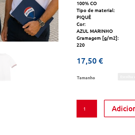
100% CO
Tipo de material:
PIQUÊ
Cor:
AZUL MARINHO
Gramagem [g/m2]:
220
17,50
€
Tamanho
Quantidade
Adicio
de
POLO
M
CURTA