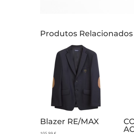
Produtos Relacionados
Blazer RE/MAX
C
A
105,99
€