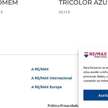
OMEM
TRICOLOR AZU
4
€
20,15
€
Para fornecer as 
A RE/MAX
Seja um
e/ou aceder a info
processar dados, 
A RE/MAX Internacional
Franchis
consentir ou reti
A RE/MAX Europa
Porquê 
Aceit
Politica Privacidade
|
Condições de uso