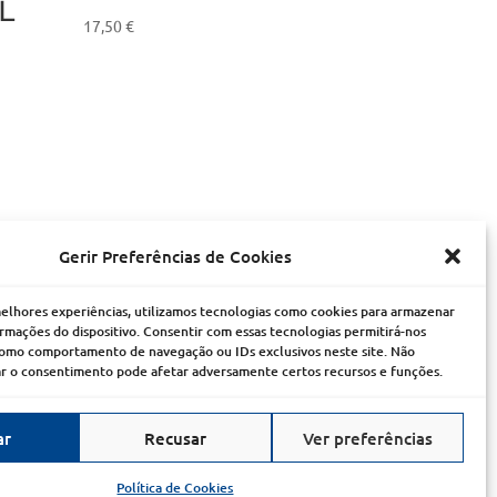
L
17,50
€
Gerir Preferências de Cookies
melhores experiências, utilizamos tecnologias como cookies para armazenar
 Agente
Empreendimentos
rmações do dispositivo. Consentir com essas tecnologias permitirá-nos
como comportamento de navegação ou IDs exclusivos neste site. Não
ing
RE/MAX Collection
rar o consentimento pode afetar adversamente certos recursos e funções.
RE/MAX?
ar
Recusar
Ver preferências
|
Acesso aos seus dados pessoais
|
Declaração de Privacidade
Política de Cookies