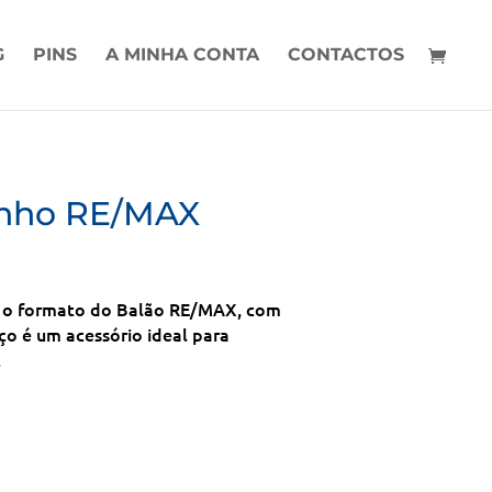
G
PINS
A MINHA CONTA
CONTACTOS
unho RE/MAX
 o formato do Balão RE/MAX, com
 é um acessório ideal para
.