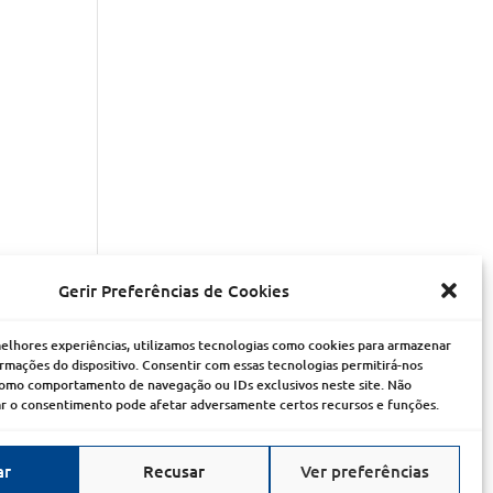
Gerir Preferências de Cookies
melhores experiências, utilizamos tecnologias como cookies para armazenar
 Agente
Empreendimentos
rmações do dispositivo. Consentir com essas tecnologias permitirá-nos
como comportamento de navegação ou IDs exclusivos neste site. Não
ing
RE/MAX Collection
rar o consentimento pode afetar adversamente certos recursos e funções.
RE/MAX?
ar
Recusar
Ver preferências