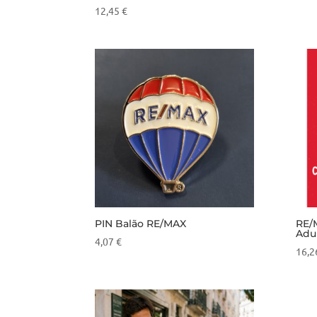
12,45
€
PIN Balão RE/MAX
RE/
Adu
4,07
€
16,