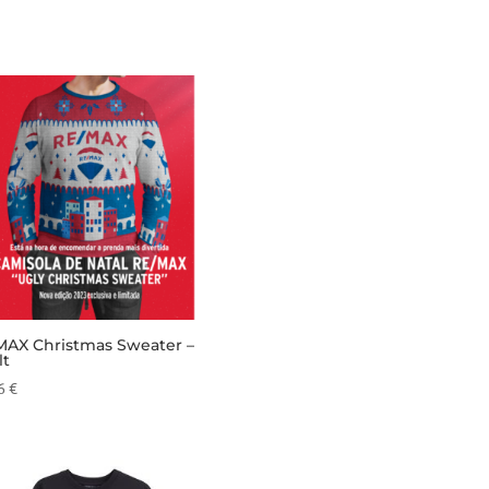
MAX Christmas Sweater –
lt
26
€