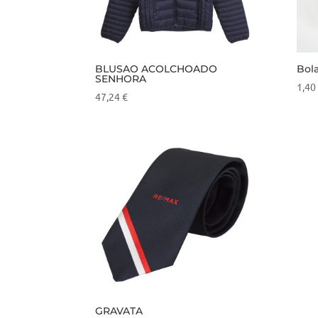
BLUSAO ACOLCHOADO
Bol
SENHORA
1,40
47,24
€
GRAVATA