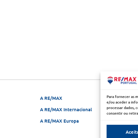
Para fornecer as 
A RE/MAX
Seja um
e/ou aceder a info
processar dados, 
A RE/MAX Internacional
Franchis
consentir ou reti
A RE/MAX Europa
Porquê 
Aceit