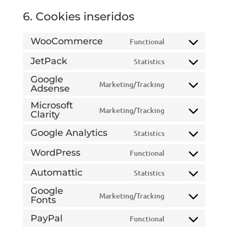
6. Cookies inseridos
WooCommerce
Functional
Consent
to
JetPack
Statistics
Consent
service
to
Google
woocommerce
Marketing/Tracking
Adsense
Consent
service
to
jetpack
Microsoft
Marketing/Tracking
service
Clarity
Consent
google-
to
Google Analytics
Statistics
adsense
Consent
service
to
microsoft-
WordPress
Functional
Consent
service
clarity
to
Automattic
Statistics
google-
Consent
service
analytics
to
Google
wordpress
Marketing/Tracking
Fonts
Consent
service
to
automattic
PayPal
Functional
Consent
service