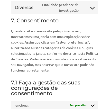
to
google-
Finalidade pendente de
Diversos
service
fonts
Consent
investigação
paypal
to
7. Consentimento
service
diversos
Quando visitar o nosso site pela primeira vez,
mostraremos uma janela com uma explicação sobre
cookies. Assim que clicar em “Salvar preferências”,
autoriza-nos a usar as categorias de cookies e plugins
selecionados na janela, conforme descrito nesta Política
de Cookies. Pode desativar o uso de cookies através do
seu navegador, mas observe que o nosso site pode não
funcionar corretamente.
7.1 Faça a gestão das suas
configurações de
consentimento
Funcional
Sempre ativo